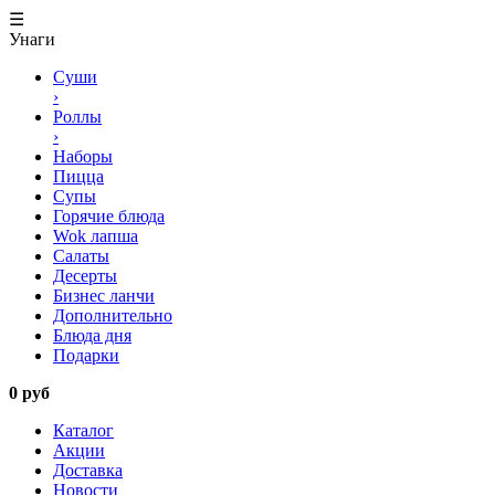
☰
Унаги
Суши
›
Роллы
›
Наборы
Пицца
Супы
Горячие блюда
Wok лапша
Салаты
Десерты
Бизнес ланчи
Дополнительно
Блюда дня
Подарки
0 руб
Каталог
Акции
Доставка
Новости