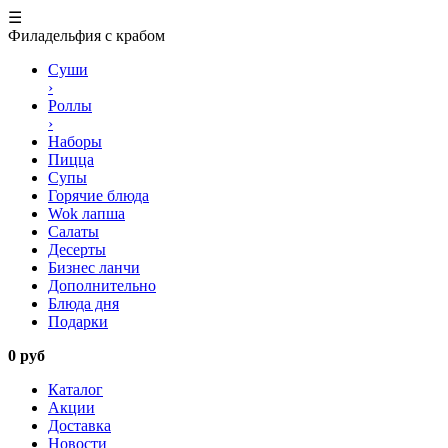
☰
Филадельфия с крабом
Суши
›
Роллы
›
Наборы
Пицца
Супы
Горячие блюда
Wok лапша
Салаты
Десерты
Бизнес ланчи
Дополнительно
Блюда дня
Подарки
0 руб
Каталог
Акции
Доставка
Новости