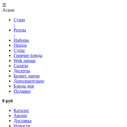
☰
Асахи
Суши
›
Роллы
›
Наборы
Пицца
Супы
Горячие блюда
Wok лапша
Салаты
Десерты
Бизнес ланчи
Дополнительно
Блюда дня
Подарки
0 руб
Каталог
Акции
Доставка
Новости