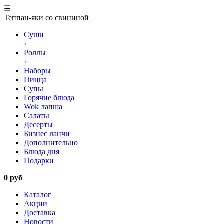
☰
Теппан-яки со свининой
Суши
›
Роллы
›
Наборы
Пицца
Супы
Горячие блюда
Wok лапша
Салаты
Десерты
Бизнес ланчи
Дополнительно
Блюда дня
Подарки
0 руб
Каталог
Акции
Доставка
Новости