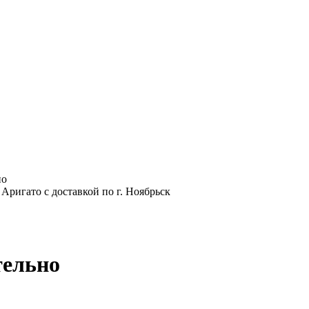
но
тельно