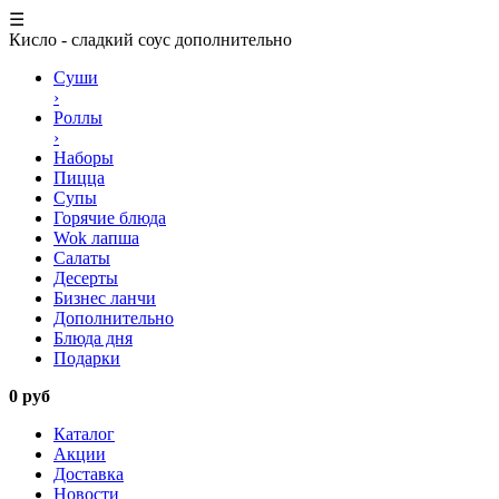
☰
Кисло - сладкий соус дополнительно
Суши
›
Роллы
›
Наборы
Пицца
Супы
Горячие блюда
Wok лапша
Салаты
Десерты
Бизнес ланчи
Дополнительно
Блюда дня
Подарки
0 руб
Каталог
Акции
Доставка
Новости